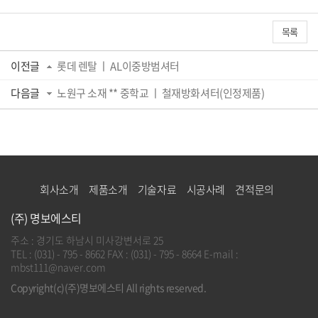
목록
이전글
롯데 렌탈 ㅣ AL이중방범셔터
다음글
노원구 소재 ** 중학교 ㅣ 철재방화셔터(인정제품)
회사소개
제품소개
기술자료
시공사례
견적문의
(주) 명보에스티
주소 : 경기도 하남시 미사강변서로 25
TEL : (031) - 795 - 8662
FAX : (031) - 795 - 8664
E-mail :
mbst111@naver.com
Copyright(c)(주)명보에스티 All rights reserved.