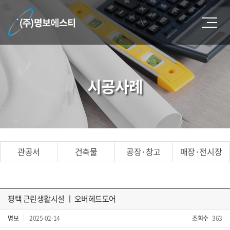
시공사례
관공서
건축물
공장·창고
매장·전시장
평택 근린생활시설 ㅣ 오버헤드도어
명보
2025-02-14
조회수
363